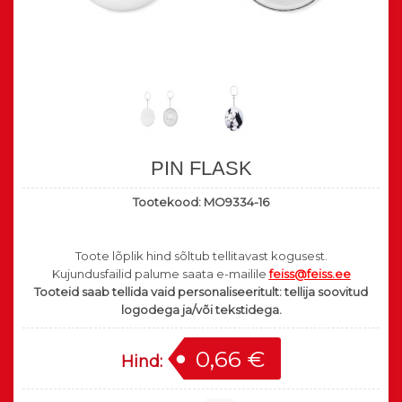
PIN FLASK
Tootekood:
MO9334-16
Toote lõplik hind sõltub tellitavast kogusest.
Kujundusfailid palume saata e-mailile
feiss@feiss.ee
Tooteid saab tellida vaid personaliseeritult: tellija soovitud
logodega ja/või tekstidega.
0,66 €
Hind: