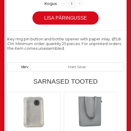
Kogus:
Key ring pin button and bottle opener with paper inlay. Ø5,8
CM. Minimum order quantity 25 pieces. For unprinted orders
the item comes unassembled.
Värv
Matt Silver
SARNASED TOOTED