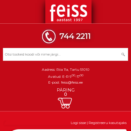
744 2211
Aadress: Riia 11a, Tartu 51010
00
00
Avatud: E-R 9
-17
E-post:
feiss@feiss.ee
PÄRING
0
Logi sisse
|
Registreeru kasutajaks