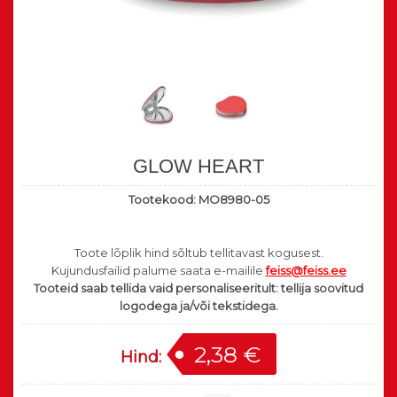
GLOW HEART
Tootekood:
MO8980-05
Toote lõplik hind sõltub tellitavast kogusest.
Kujundusfailid palume saata e-mailile
feiss@feiss.ee
Tooteid saab tellida vaid personaliseeritult: tellija soovitud
logodega ja/või tekstidega.
2,38 €
Hind: