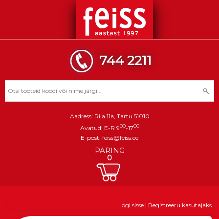
744 2211
Aadress: Riia 11a, Tartu 51010
00
00
Avatud: E-R 9
-17
E-post:
feiss@feiss.ee
PÄRING
0
Logi sisse
|
Registreeru kasutajaks