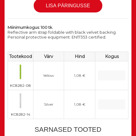
Miinimumkogus: 100 tk.
Reflective arm strap foldable with black velvet backing.
Personal protective equipment: EN17353 certified.
Tootekood
Värv
Hind
Kogus
Yellow
1,08 €
KC8282-08
Silver
1,08 €
KC8282-14
SARNASED TOOTED