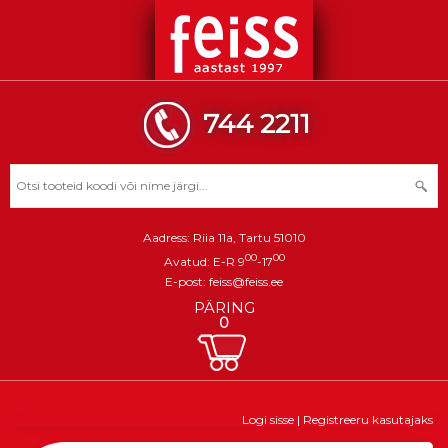
744 2211
Aadress: Riia 11a, Tartu 51010
00
00
Avatud: E-R 9
-17
E-post:
feiss@feiss.ee
PÄRING
0
Logi sisse
|
Registreeru kasutajaks