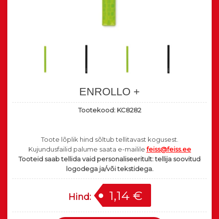
ENROLLO +
Tootekood:
KC8282
Toote lõplik hind sõltub tellitavast kogusest.
Kujundusfailid palume saata e-mailile
feiss@feiss.ee
Tooteid saab tellida vaid personaliseeritult: tellija soovitud
logodega ja/või tekstidega.
1,14 €
Hind: